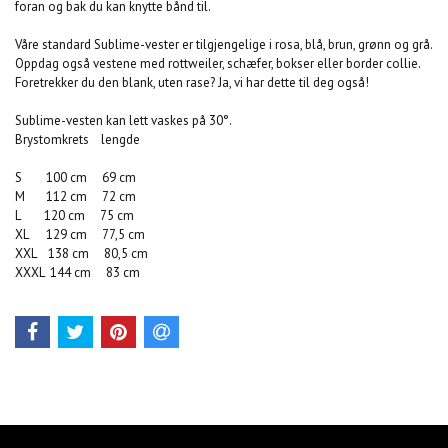
foran og bak du kan knytte bånd til.
Våre standard Sublime-vester er tilgjengelige i rosa, blå, brun, grønn og grå.
Oppdag også vestene med rottweiler, schæfer, bokser eller border collie.
Foretrekker du den blank, uten rase? Ja, vi har dette til deg også!
Sublime-vesten kan lett vaskes på 30°.
Brystomkrets lengde
S 100 cm 69 cm
M 112 cm 72 cm
L 120 cm 75 cm
XL 129 cm 77,5 cm
XXL 138 cm 80,5 cm
XXXL 144 cm 83 cm