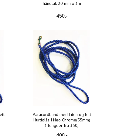
håndtak 20 mm x 3m
450,-
ett
Paracordband med Liten og lett
Hurtiglås I Neo Chrome(55mm)
3 lengder fra 350,-
400,-