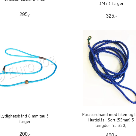
3M i 3 farger
295,-
325,-
Paracordband med Liten og l
Lydighetsbånd 6 mm tau 3
Hurtiglås i Sort (55mm) 3
farger
lengder fra 350,-
200,-
400,-