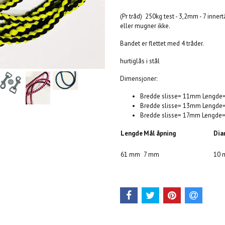
(Pr tråd) 250kg test - 3,2mm - 7 innertå
eller mugner ikke.
Bandet er flettet med 4 tråder.
hurtiglås i stål
Dimensjoner:
Bredde slisse= 11mm Lengde=
Bredde slisse= 13mm Lengde=
Bredde slisse= 17mm Lengde=
Lengde
Mål åpning
Dia
61 mm
7 mm
10