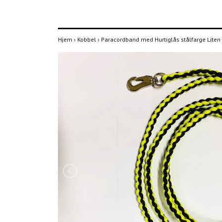
Hjem
›
Kobbel
›
Paracordband med Hurtiglås stålfarge Liten o