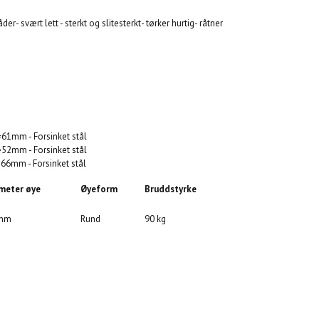
der- svært lett - sterkt og slitesterkt- tørker hurtig- råtner
61mm - Forsinket stål
52mm - Forsinket stål
66mm - Forsinket stål
meter øye
Øyeform
Bruddstyrke
 mm
Rund
90 kg