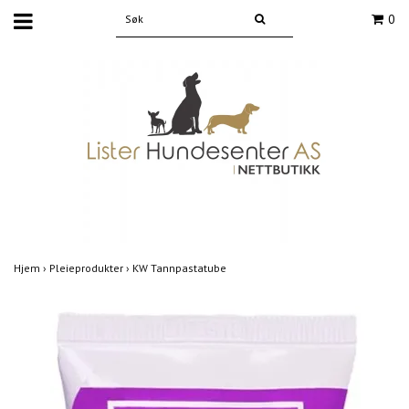
0
Hjem
›
Pleieprodukter
›
KW Tannpastatube