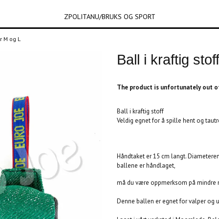
ZPOLITANU/BRUKS OG SPORT
er M og L
Ball i kraftig sto
The product is unfortunately out of
Ball i kraftig stoff
Veldig egnet for å spille hent og tau
L: 15
Håndtaket er 15 cm langt. Diameteren
ballene er håndlaget,
må du være oppmerksom på mindre mul
Denne ballen er egnet for valper og 