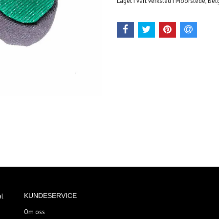
Laget i vårt verksted i Moorslede, Bel
KUNDESERVICE
al
Om oss