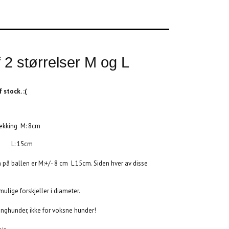
ff 2 størrelser M og L
 stock. :(
trekking M: 8cm
cm
 på ballen er M:+/- 8 cm L 15cm. Siden hver av disse
ige forskjeller i diameter.
unghunder, ikke for voksne hunder!